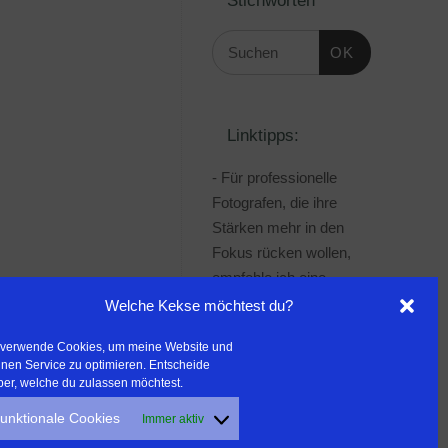
OK
Linktipps:
- Für professionelle
Fotografen, die ihre
Stärken mehr in den
Fokus rücken wollen,
empfehle ich eine
Beratung durch Frau
Welche Kekse möchtest du?
Dr. Martina Mettner
 verwende Cookies, um meine Website und
***************************************
nen Service zu optimieren. Entscheide
- ERLEBEN ist ALLES!
ber, welche du zulassen möchtest.
Wanderfreak.de
unktionale Cookies
Immer aktiv
***************************************