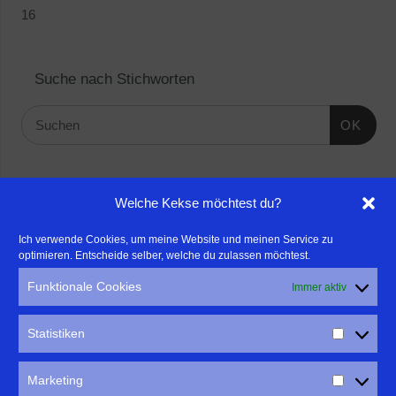
16
Suche nach Stichworten
OK
Linktipps:
Welche Kekse möchtest du?
- Für professionelle Fotografen, die ihre Stärken mehr in den
Ich verwende Cookies, um meine Website und meinen Service zu
optimieren. Entscheide selber, welche du zulassen möchtest.
Fokus rücken wollen, empfehle ich eine Beratung durch Frau
Dr. Martina Mettner
Funktionale Cookies
Immer aktiv
****************************************************
- ERLEBEN ist ALLES!
Statistiken
Wanderfreak.de
****************************************************
Marketing