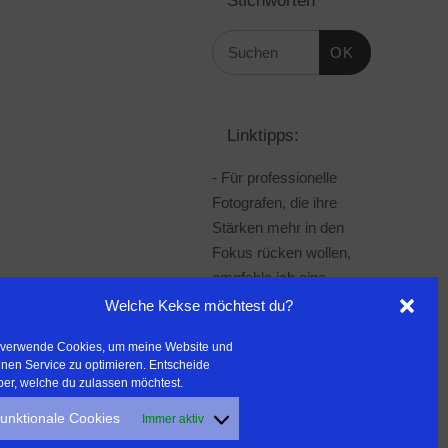
OK
Linktipps:
- Für professionelle
Fotografen, die ihre
Stärken mehr in den
Fokus rücken wollen,
empfehle ich eine
Beratung durch Frau
Welche Kekse möchtest du?
Dr. Martina Mettner
 verwende Cookies, um meine Website und
***************************************
nen Service zu optimieren. Entscheide
- ERLEBEN ist ALLES!
ber, welche du zulassen möchtest.
Wanderfreak.de
unktionale Cookies
Immer aktiv
***************************************