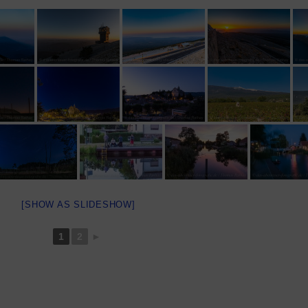
[SHOW AS SLIDESHOW]
1
2
►