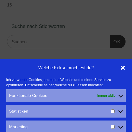
16
Suche nach Stichworten
OK
Linktipps:
Welche Kekse möchtest du?
- Für professionelle Fotografen, die ihre Stärken mehr in den
Ich verwende Cookies, um meine Website und meinen Service zu
optimieren. Entscheide selber, welche du zulassen möchtest.
Fokus rücken wollen, empfehle ich eine Beratung durch Frau
Dr. Martina Mettner
Funktionale Cookies
Immer aktiv
****************************************************
- ERLEBEN ist ALLES!
Statistiken
Wanderfreak.de
****************************************************
Marketing