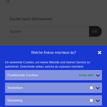
16
Suche nach Stichworten
OK
Linktipps:
Welche Kekse möchtest du?
- Für professionelle Fotografen, die ihre Stärken mehr in den
Ich verwende Cookies, um meine Website und meinen Service zu
optimieren. Entscheide selber, welche du zulassen möchtest.
Fokus rücken wollen, empfehle ich eine Beratung durch Frau
Dr. Martina Mettner
Funktionale Cookies
Immer aktiv
****************************************************
- ERLEBEN ist ALLES!
Statistiken
Wanderfreak.de
****************************************************
Marketing