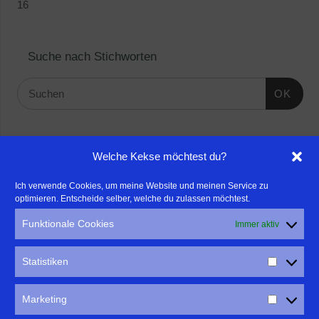
16
Suche nach Stichworten
OK
Linktipps:
Welche Kekse möchtest du?
- Für professionelle Fotografen, die ihre Stärken mehr in den
Ich verwende Cookies, um meine Website und meinen Service zu
optimieren. Entscheide selber, welche du zulassen möchtest.
Fokus rücken wollen, empfehle ich eine Beratung durch Frau
Dr. Martina Mettner
Funktionale Cookies
Immer aktiv
****************************************************
- ERLEBEN ist ALLES!
Statistiken
Wanderfreak.de
****************************************************
Marketing