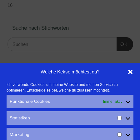
16
Suche nach Stichworten
OK
Linktipps:
Welche Kekse möchtest du?
- Für professionelle Fotografen, die ihre Stärken mehr in den
Ich verwende Cookies, um meine Website und meinen Service zu
optimieren. Entscheide selber, welche du zulassen möchtest.
Fokus rücken wollen, empfehle ich eine Beratung durch Frau
Dr. Martina Mettner
Funktionale Cookies
Immer aktiv
****************************************************
- ERLEBEN ist ALLES!
Statistiken
Wanderfreak.de
****************************************************
Marketing