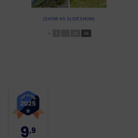
[SHOW AS SLIDESHOW]
◄
1
...
15
16
9
,9