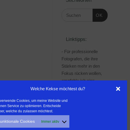
OK
Linktipps:
- Für professionelle
Fotografen, die ihre
Stärken mehr in den
Fokus rücken wollen,
empfehle ich eine
Beratung durch Frau
Welche Kekse möchtest du?
Dr. Martina Mettner
 verwende Cookies, um meine Website und
***************************************
nen Service zu optimieren. Entscheide
- ERLEBEN ist ALLES!
ber, welche du zulassen möchtest.
Wanderfreak.de
unktionale Cookies
Immer aktiv
***************************************