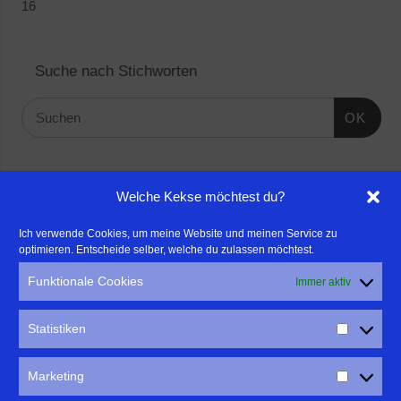
16
Suche nach Stichworten
OK
Linktipps:
Welche Kekse möchtest du?
- Für professionelle Fotografen, die ihre Stärken mehr in den
Ich verwende Cookies, um meine Website und meinen Service zu
optimieren. Entscheide selber, welche du zulassen möchtest.
Fokus rücken wollen, empfehle ich eine Beratung durch Frau
Dr. Martina Mettner
Funktionale Cookies
Immer aktiv
****************************************************
- ERLEBEN ist ALLES!
Statistiken
Wanderfreak.de
****************************************************
Marketing