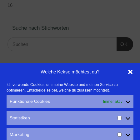
16
Suche nach Stichworten
OK
Linktipps:
Welche Kekse möchtest du?
- Für professionelle Fotografen, die ihre Stärken mehr in den
Ich verwende Cookies, um meine Website und meinen Service zu
optimieren. Entscheide selber, welche du zulassen möchtest.
Fokus rücken wollen, empfehle ich eine Beratung durch Frau
Dr. Martina Mettner
Funktionale Cookies
Immer aktiv
****************************************************
- ERLEBEN ist ALLES!
Statistiken
Wanderfreak.de
****************************************************
Marketing