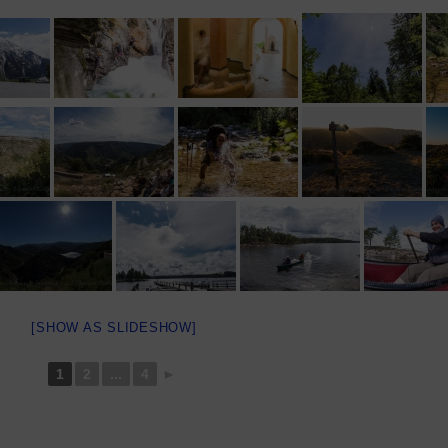
[SHOW AS SLIDESHOW]
1
2
...
4
►