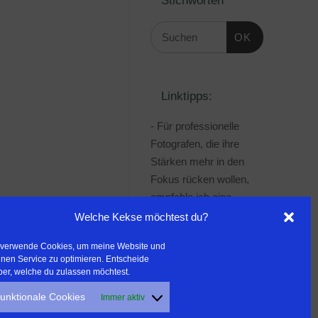
OK
Linktipps:
- Für professionelle
Fotografen, die ihre
Stärken mehr in den
Fokus rücken wollen,
empfehle ich eine
Beratung durch Frau
Welche Kekse möchtest du?
Dr. Martina Mettner
 verwende Cookies, um meine Website und
***************************************
nen Service zu optimieren. Entscheide
- ERLEBEN ist ALLES!
ber, welche du zulassen möchtest.
Wanderfreak.de
unktionale Cookies
Immer aktiv
***************************************