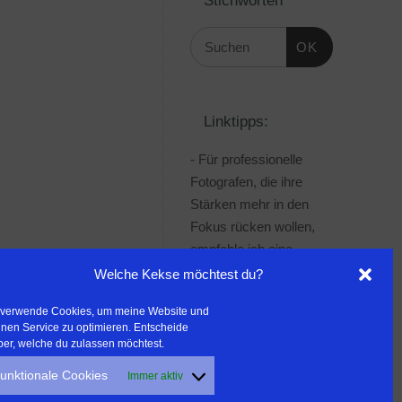
OK
Linktipps:
- Für professionelle
Fotografen, die ihre
Stärken mehr in den
Fokus rücken wollen,
empfehle ich eine
Beratung durch Frau
Welche Kekse möchtest du?
Dr. Martina Mettner
 verwende Cookies, um meine Website und
***************************************
nen Service zu optimieren. Entscheide
- ERLEBEN ist ALLES!
ber, welche du zulassen möchtest.
Wanderfreak.de
unktionale Cookies
Immer aktiv
***************************************