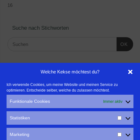
16
Suche nach Stichworten
OK
Linktipps:
Welche Kekse möchtest du?
- Für professionelle Fotografen, die ihre Stärken mehr in den
Ich verwende Cookies, um meine Website und meinen Service zu
optimieren. Entscheide selber, welche du zulassen möchtest.
Fokus rücken wollen, empfehle ich eine Beratung durch Frau
Dr. Martina Mettner
Funktionale Cookies
Immer aktiv
****************************************************
- ERLEBEN ist ALLES!
Statistiken
Wanderfreak.de
****************************************************
Marketing