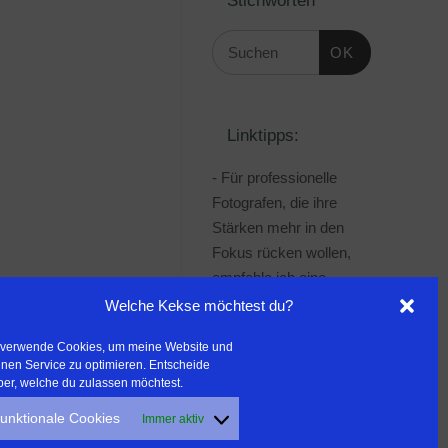
OK
Linktipps:
- Für professionelle
Fotografen, die ihre
Stärken mehr in den
Fokus rücken wollen,
empfehle ich eine
Beratung durch Frau
Welche Kekse möchtest du?
Dr. Martina Mettner
 verwende Cookies, um meine Website und
***************************************
nen Service zu optimieren. Entscheide
- ERLEBEN ist ALLES!
ber, welche du zulassen möchtest.
Wanderfreak.de
unktionale Cookies
Immer aktiv
***************************************