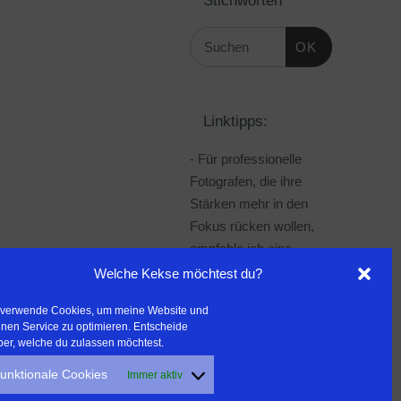
OK
Linktipps:
- Für professionelle
Fotografen, die ihre
Stärken mehr in den
Fokus rücken wollen,
empfehle ich eine
Beratung durch Frau
Welche Kekse möchtest du?
Dr. Martina Mettner
 verwende Cookies, um meine Website und
***************************************
nen Service zu optimieren. Entscheide
- ERLEBEN ist ALLES!
ber, welche du zulassen möchtest.
Wanderfreak.de
unktionale Cookies
Immer aktiv
***************************************