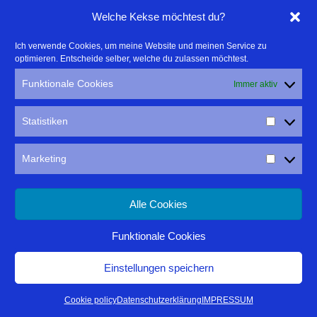
Linktipps:
Welche Kekse möchtest du?
- Für professionelle Fotografen, die ihre Stärken mehr in den
Ich verwende Cookies, um meine Website und meinen Service zu
optimieren. Entscheide selber, welche du zulassen möchtest.
Fokus rücken wollen, empfehle ich eine Beratung durch Frau
Dr. Martina Mettner
Funktionale Cookies
Immer aktiv
****************************************************
- ERLEBEN ist ALLES!
Statistiken
Wanderfreak.de
****************************************************
Marketing
Alle Cookies
Funktionale Cookies
IMPRESSUM
DATENSCHUTZ
Einstellungen speichern
Thomas Rathay
| Präsentiert von
Mantra
&
WordPress.
Cookie policy
Datenschutzerklärung
IMPRESSUM