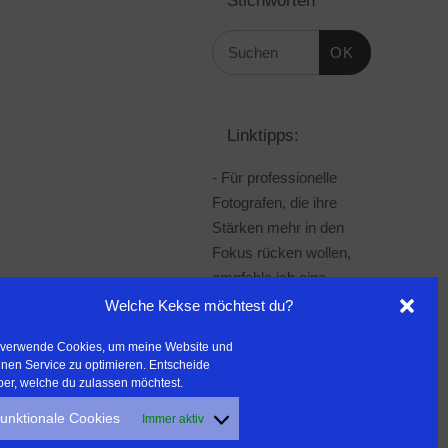
OK
Linktipps:
- Für professionelle
Fotografen, die ihre
Stärken mehr in den
Fokus rücken wollen,
empfehle ich eine
Beratung durch Frau
Welche Kekse möchtest du?
Dr. Martina Mettner
 verwende Cookies, um meine Website und
***************************************
nen Service zu optimieren. Entscheide
- ERLEBEN ist ALLES!
ber, welche du zulassen möchtest.
Wanderfreak.de
unktionale Cookies
Immer aktiv
***************************************