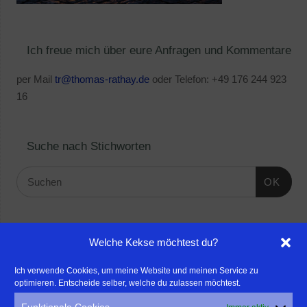
Ich freue mich über eure Anfragen und Kommentare
per Mail
tr@thomas-rathay.de
oder Telefon: +49 176 244 923
16
Suche nach Stichworten
OK
Linktipps:
Welche Kekse möchtest du?
- Für professionelle Fotografen, die ihre Stärken mehr in den
Ich verwende Cookies, um meine Website und meinen Service zu
optimieren. Entscheide selber, welche du zulassen möchtest.
Fokus rücken wollen, empfehle ich eine Beratung durch Frau
Dr. Martina Mettner