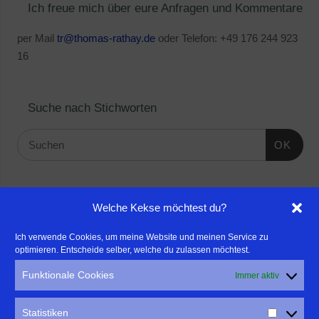
Ich freue mich über eure Anfragen und Kommentare
per Mail
tr@thomas-rathay.de
oder Telefon: +49 176 244 923
16
Suche nach Stichworten
OK
Linktipps:
Welche Kekse möchtest du?
- Für professionelle Fotografen, die ihre Stärken mehr in den
Ich verwende Cookies, um meine Website und meinen Service zu
optimieren. Entscheide selber, welche du zulassen möchtest.
Fokus rücken wollen, empfehle ich eine Beratung durch Frau
Dr. Martina Mettner
Funktionale Cookies
Immer aktiv
****************************************************
- ERLEBEN ist ALLES!
Statistiken