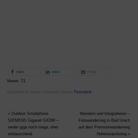
teilen
teilen
E-Mail
Views: 71
Speichere in deinen Favoriten diesen
Permalink
.
«
Outdoor Smartphone
Wandern und fotografieren –
SIEMENS Gigaset GX290 –
Fotowanderung in Bad Urach
weder giga noch mega, eher
auf dem Premiumwanderweg
enttäuschend.
Hohenurachsteig
»