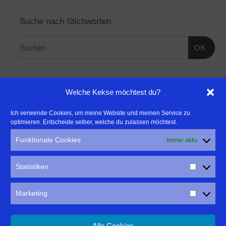
Suche nach Stichworten
OK
Linktipps:
Welche Kekse möchtest du?
- Für professionelle Fotografen, die ihre Stärken mehr in den
Ich verwende Cookies, um meine Website und meinen Service zu
optimieren. Entscheide selber, welche du zulassen möchtest.
Fokus rücken wollen, empfehle ich eine Beratung durch Frau
Dr. Martina Mettner
Funktionale Cookies
Immer aktiv
****************************************************
- ERLEBEN ist ALLES!
Statistiken
Wanderfreak.de
****************************************************
Marketing
Alle Cookies