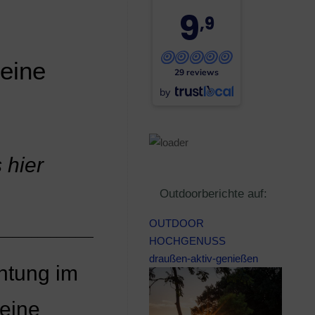
9
,9
feine
29 reviews
by
 hier
Outdoorberichte auf:
OUTDOOR
_____________________________________________
HOCHGENUSS
draußen-aktiv-genießen
htung im
leine