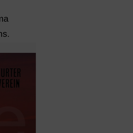
ema
ns.