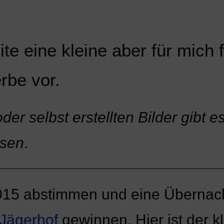
ite eine kleine aber für mich 
rbe vor.
er selbst erstellten Bilder gibt es
esen
.
__________________________________________________
2015 abstimmen und eine Übernac
Jägerhof
gewinnen. Hier ist der k