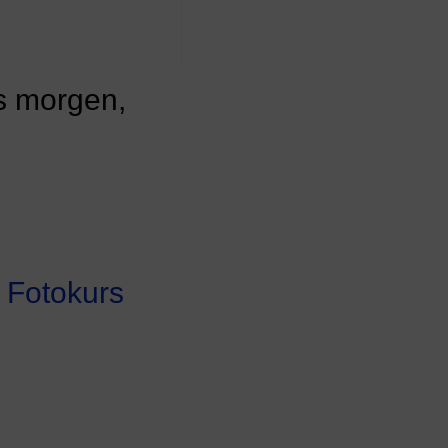
is morgen,
m
Fotokurs