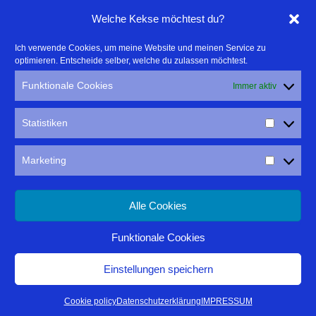
Linktipps:
Welche Kekse möchtest du?
- Für professionelle Fotografen, die ihre Stärken mehr in den
Ich verwende Cookies, um meine Website und meinen Service zu
optimieren. Entscheide selber, welche du zulassen möchtest.
Fokus rücken wollen, empfehle ich eine Beratung durch Frau
Dr. Martina Mettner
Funktionale Cookies
Immer aktiv
****************************************************
- ERLEBEN ist ALLES!
Statistiken
Wanderfreak.de
****************************************************
Marketing
Alle Cookies
Funktionale Cookies
IMPRESSUM
DATENSCHUTZ
Einstellungen speichern
Thomas Rathay
| Präsentiert von
Mantra
&
WordPress.
Cookie policy
Datenschutzerklärung
IMPRESSUM