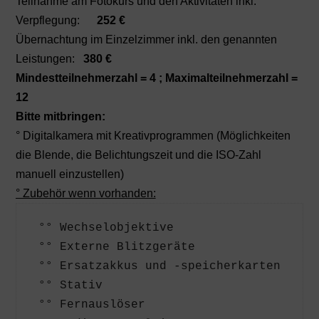
Teilnahme am Fotokurs und den Aktivitäten inkl.
Verpflegung:
252 €
Übernachtung im Einzelzimmer inkl. den genannten
Leistungen:
380 €
Mindestteilnehmerzahl = 4 ; Maximalteilnehmerzahl =
12
Bitte mitbringen:
° Digitalkamera mit Kreativprogrammen (Möglichkeiten
die Blende, die Belichtungszeit und die ISO-Zahl
manuell einzustellen)
° Zubehör wenn vorhanden:
 °° Wechselobjektive
 °° Externe Blitzgeräte
 °° Ersatzakkus und -speicherkarten
 °° Stativ
 °° Fernauslöser