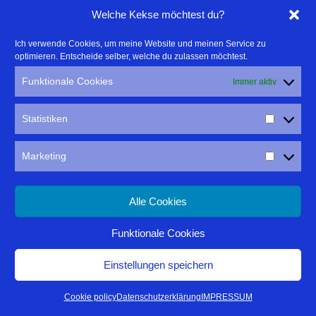
Welche Kekse möchtest du?
müsst lediglich eure Kameras sowie Schlafsack und Isomatte
für die Kanutour mitbringen. Kamera mit Kreativprogrammen,
Ich verwende Cookies, um meine Website und meinen Service zu
Speicherkarten, Akkus, Ladegeräte. Falls vorhanden:
optimieren. Entscheide selber, welche du zulassen möchtest.
Wechselobjektive, Zwischenringe, Nahlinsen,
Funktionale Cookies
Immer aktiv
Bedienungsanleitung, Blitz, Filter, Stativ. Eure Kameratasche
sollte für den Outdoor-Einsatz geeignet sein. Laptops und
Notebooks zum Sichern und Sichten der Bilder sollten
Statistiken
mitgebracht werden und sind für die Nachbesprechung der
Ergebnisse am Abend SEHR hilfreich.
Marketing
Alle Cookies
Funktionale Cookies
Einstellungen speichern
Cookie policy
Datenschutzerklärung
IMPRESSUM