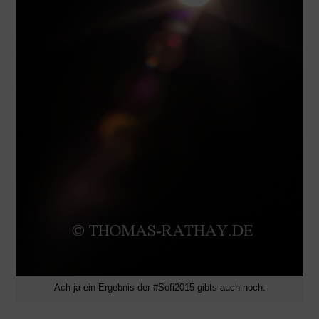
Ach ja ein Ergebnis der #Sofi2015 gibts auch noch.