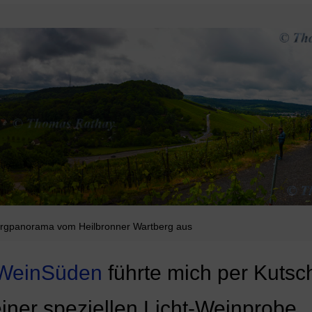
rgpanorama vom Heilbronner Wartberg aus
WeinSüden
führte mich per Kutsc
ner speziellen Licht-Weinprobe.