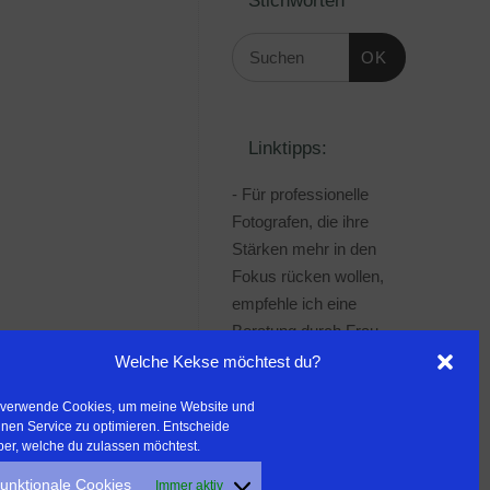
OK
Linktipps:
- Für professionelle
Fotografen, die ihre
Stärken mehr in den
Fokus rücken wollen,
empfehle ich eine
Beratung durch Frau
Dr. Martina Mettner
Welche Kekse möchtest du?
***************************************
 verwende Cookies, um meine Website und
- ERLEBEN ist ALLES!
nen Service zu optimieren. Entscheide
Wanderfreak.de
ber, welche du zulassen möchtest.
***************************************
unktionale Cookies
Immer aktiv