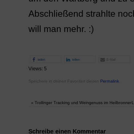
Abschließend strahlte no
will man mehr. :)
teilen
teilen
E-Mail
Views: 5
Speichere in deinen Favoriten diesen
Permalink
.
«
Trollinger Tracking und Weingenuss im Heilbronner
Schreibe einen Kommentar