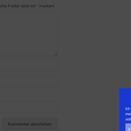
iche Felder sind mit
*
markiert
Ich
mei
sel
F