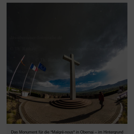
Das Monument für die *Malgré-nous* in Obernai – im Hintergrund