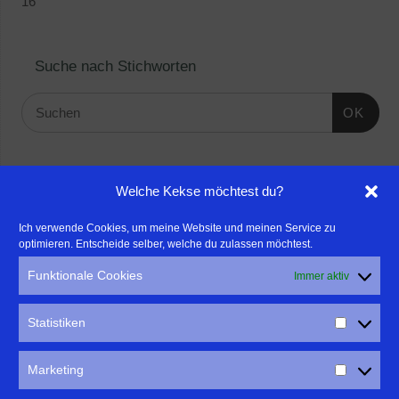
16
Suche nach Stichworten
OK
Linktipps:
Welche Kekse möchtest du?
- Für professionelle Fotografen, die ihre Stärken mehr in den
Ich verwende Cookies, um meine Website und meinen Service zu
optimieren. Entscheide selber, welche du zulassen möchtest.
Fokus rücken wollen, empfehle ich eine Beratung durch Frau
Dr. Martina Mettner
Funktionale Cookies
Immer aktiv
****************************************************
- ERLEBEN ist ALLES!
Statistiken
Wanderfreak.de
****************************************************
Marketing