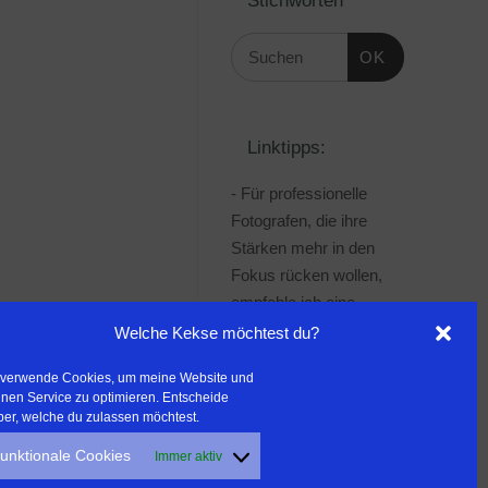
OK
Linktipps:
- Für professionelle
Fotografen, die ihre
Stärken mehr in den
Fokus rücken wollen,
empfehle ich eine
Beratung durch Frau
Welche Kekse möchtest du?
Dr. Martina Mettner
 verwende Cookies, um meine Website und
***************************************
nen Service zu optimieren. Entscheide
- ERLEBEN ist ALLES!
ber, welche du zulassen möchtest.
Wanderfreak.de
unktionale Cookies
Immer aktiv
***************************************