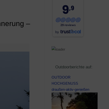
9
,9
nnerung –
29 reviews
by
Outdoorberichte auf:
OUTDOOR
HOCHGENUSS
draußen-aktiv-genießen