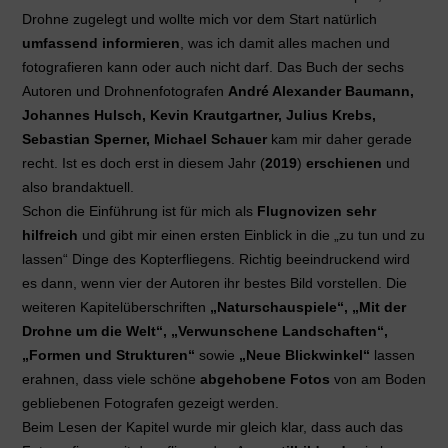
Drohne zugelegt und wollte mich vor dem Start natürlich
umfassend informieren
, was ich damit alles machen und
fotografieren kann oder auch nicht darf. Das Buch der sechs
Autoren und Drohnenfotografen
André Alexander Baumann,
Johannes Hulsch, Kevin Krautgartner, Julius Krebs,
Sebastian Sperner, Michael Schauer
kam mir daher gerade
recht. Ist es doch erst in diesem Jahr (
2019
)
erschienen
und
also brandaktuell.
Schon die Einführung ist für mich als
Flugnovizen sehr
hilfreich
und gibt mir einen ersten Einblick in die „zu tun und zu
lassen“ Dinge des Kopterfliegens. Richtig beeindruckend wird
es dann, wenn vier der Autoren ihr bestes Bild vorstellen. Die
weiteren Kapitelüberschriften
„Naturschauspiele“, „Mit der
Drohne um die Welt“, „Verwunschene Landschaften“,
„Formen und Strukturen“
sowie
„Neue Blickwinkel“
lassen
erahnen, dass viele schöne
abgehobene Fotos
von am Boden
gebliebenen Fotografen gezeigt werden.
Beim Lesen der Kapitel wurde mir gleich klar, dass auch das