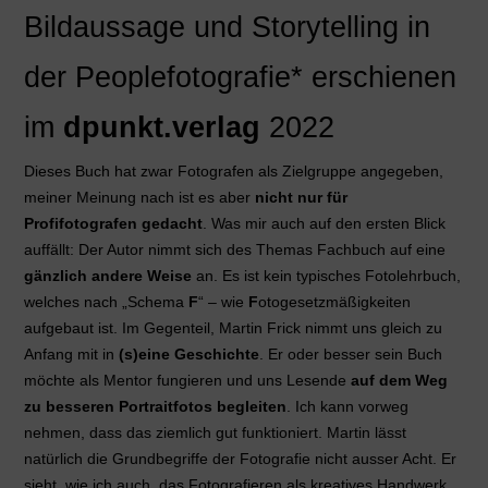
Bildaussage und Storytelling in
der Peoplefotografie*
erschienen
im
dpunkt.verlag
2022
Dieses Buch hat zwar Fotografen als Zielgruppe angegeben,
meiner Meinung nach ist es aber
nicht nur für
Profifotografen gedacht
. Was mir auch auf den ersten Blick
auffällt: Der Autor nimmt sich des Themas Fachbuch auf eine
gänzlich andere Weise
an. Es ist kein typisches Fotolehrbuch,
welches nach „Schema
F
“ – wie
F
otogesetzmäßigkeiten
aufgebaut ist. Im Gegenteil, Martin Frick nimmt uns gleich zu
Anfang mit in
(s)eine Geschichte
. Er oder besser sein Buch
möchte als Mentor fungieren und uns Lesende
auf dem Weg
zu besseren Portraitfotos begleiten
. Ich kann vorweg
nehmen, dass das ziemlich gut funktioniert. Martin lässt
natürlich die Grundbegriffe der Fotografie nicht ausser Acht. Er
sieht, wie ich auch, das Fotografieren als kreatives Handwerk