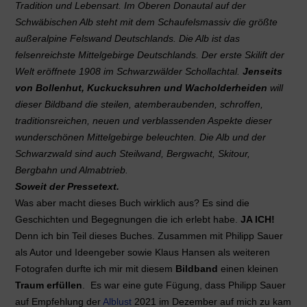
Tradition und Lebensart. Im Oberen Donautal auf der
Schwäbischen Alb steht mit dem Schaufelsmassiv die größte
außeralpine Felswand Deutschlands. Die Alb ist das
felsenreichste Mittelgebirge Deutschlands. Der erste Skilift der
Welt eröffnete 1908 im Schwarzwälder Schollachtal.
Jenseits
von Bollenhut, Kuckucksuhren und Wacholderheiden
will
dieser Bildband die steilen, atemberaubenden, schroffen,
traditionsreichen, neuen und verblassenden Aspekte dieser
wunderschönen Mittelgebirge beleuchten. Die Alb und der
Schwarzwald sind auch Steilwand, Bergwacht, Skitour,
Bergbahn und Almabtrieb.
Soweit der Pressetext.
Was aber macht dieses Buch wirklich aus? Es sind die
Geschichten und Begegnungen die ich erlebt habe.
JA ICH!
Denn ich bin Teil dieses Buches. Zusammen mit Philipp Sauer
als Autor und Ideengeber sowie Klaus Hansen als weiteren
Fotografen durfte ich mir mit diesem
Bildband
einen kleinen
Traum erfüllen
. Es war eine gute Fügung, dass Philipp Sauer
auf Empfehlung der
Alblust
2021 im Dezember auf mich zu kam