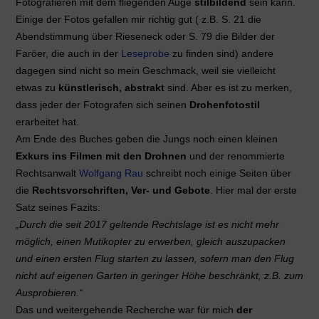
Fotografieren mit dem fliegenden Auge
stilbildend
sein kann.
Einige der Fotos gefallen mir richtig gut ( z.B. S. 21 die
Abendstimmung über Rieseneck oder S. 79 die Bilder der
Faröer, die auch in der
Leseprobe
zu finden sind) andere
dagegen sind nicht so mein Geschmack, weil sie vielleicht
etwas zu
künstlerisch, abstrakt
sind. Aber es ist zu merken,
dass jeder der Fotografen sich seinen
Drohenfotostil
erarbeitet hat.
Am Ende des Buches geben die Jungs noch einen kleinen
Exkurs ins Filmen mit den Drohnen
und der renommierte
Rechtsanwalt
Wolfgang Rau
schreibt noch einige Seiten über
die
Rechtsvorschriften, Ver- und Gebote
. Hier mal der erste
Satz seines Fazits:
„Durch die seit 2017 geltende Rechtslage ist es nicht mehr
möglich, einen Mutikopter zu erwerben, gleich auszupacken
und einen ersten Flug starten zu lassen, sofern man den Flug
nicht auf eigenen Garten in geringer Höhe beschränkt, z.B. zum
Ausprobieren.“
Das und weitergehende Recherche war für mich
der