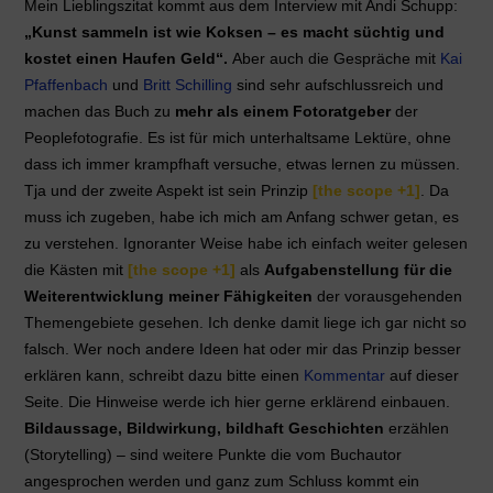
Mein Lieblingszitat kommt aus dem Interview mit Andi Schupp:
„Kunst sammeln ist wie Koksen – es macht süchtig und
kostet einen Haufen Geld“.
Aber auch die Gespräche mit
Kai
Pfaffenbach
und
Britt Schilling
sind sehr aufschlussreich und
machen das Buch zu
mehr als einem Fotoratgeber
der
Peoplefotografie. Es ist für mich unterhaltsame Lektüre, ohne
dass ich immer krampfhaft versuche, etwas lernen zu müssen.
Tja und der zweite Aspekt ist sein Prinzip
[the scope +1]
. Da
muss ich zugeben, habe ich mich am Anfang schwer getan, es
zu verstehen. Ignoranter Weise habe ich einfach weiter gelesen
die Kästen mit
[the scope +1]
als
Aufgabenstellung für die
Weiterentwicklung meiner Fähigkeiten
der vorausgehenden
Themengebiete gesehen. Ich denke damit liege ich gar nicht so
falsch. Wer noch andere Ideen hat oder mir das Prinzip besser
erklären kann, schreibt dazu bitte einen
Kommentar
auf dieser
Seite. Die Hinweise werde ich hier gerne erklärend einbauen.
Bildaussage, Bildwirkung, bildhaft Geschichten
erzählen
(Storytelling) – sind weitere Punkte die vom Buchautor
angesprochen werden und ganz zum Schluss kommt ein