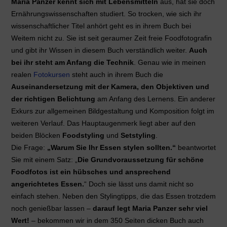
Maria Panzer kennt sich mit Lebensmitteln
aus, hat sie doch
Ernährungswissenschaften studiert. So trocken, wie sich ihr
wissenschaftlicher Titel anhört geht es in ihrem Buch bei
Weitem nicht zu. Sie ist seit geraumer Zeit freie Foodfotografin
und gibt ihr Wissen in diesem Buch verständlich weiter.
Auch
bei ihr steht am Anfang die Technik
. Genau wie in meinen
realen
Fotokursen
steht auch in ihrem Buch die
Auseinandersetzung mit der Kamera, den Objektiven und
der richtigen Belichtung
am Anfang des Lernens. Ein anderer
Exkurs zur allgemeinen Bildgestaltung und Komposition folgt im
weiteren Verlauf. Das Hauptaugenmerk liegt aber auf den
beiden Blöcken
Foodstyling
und
Setstyling
.
Die Frage:
„Warum Sie Ihr Essen stylen sollten.“
beantwortet
Sie mit einem Satz: „
Die Grundvoraussetzung für schöne
Foodfotos ist ein hübsches und ansprechend
angerichtetes Essen.
“ Doch sie lässt uns damit nicht so
einfach stehen. Neben den Stylingtipps, die das Essen trotzdem
noch genießbar lassen –
darauf legt Maria Panzer sehr viel
Wert!
– bekommen wir in dem 350 Seiten dicken Buch auch