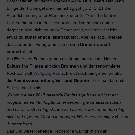
Fotografieren mit dem fliegenden Auge
stilbildend
sein kann.
Einige der Fotos gefallen mir richtig gut ( z.B. S. 21 die
Abendstimmung über Rieseneck oder S. 79 die Bilder der
Faröer, die auch in der
Leseprobe
zu finden sind) andere
dagegen sind nicht so mein Geschmack, weil sie vielleicht
etwas zu
künstlerisch, abstrakt
sind. Aber es ist zu merken,
dass jeder der Fotografen sich seinen
Drohenfotostil
erarbeitet hat.
Am Ende des Buches geben die Jungs noch einen kleinen
Exkurs ins Filmen mit den Drohnen
und der renommierte
Rechtsanwalt
Wolfgang Rau
schreibt noch einige Seiten über
die
Rechtsvorschriften, Ver- und Gebote
. Hier mal der erste
Satz seines Fazits:
„Durch die seit 2017 geltende Rechtslage ist es nicht mehr
möglich, einen Mutikopter zu erwerben, gleich auszupacken
und einen ersten Flug starten zu lassen, sofern man den Flug
nicht auf eigenen Garten in geringer Höhe beschränkt, z.B. zum
Ausprobieren.“
Das und weitergehende Recherche war für mich
der