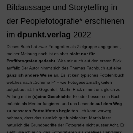
Bildaussage und Storytelling in
der Peoplefotografie*
erschienen
im
dpunkt.verlag
2022
Dieses Buch hat zwar Fotografen als Zielgruppe angegeben,
meiner Meinung nach ist es aber
nicht nur für
Profifotografen gedacht
. Was mir auch auf den ersten Blick
auffällt: Der Autor nimmt sich des Themas Fachbuch auf eine
gänzlich andere Weise
an. Es ist kein typisches Fotolehrbuch,
welches nach „Schema
F
“ – wie
F
otogesetzmäßigkeiten
aufgebaut ist. Im Gegenteil, Martin Frick nimmt uns gleich zu
Anfang mit in
(s)eine Geschichte
. Er oder besser sein Buch
möchte als Mentor fungieren und uns Lesende
auf dem Weg
zu besseren Portraitfotos begleiten
. Ich kann vorweg
nehmen, dass das ziemlich gut funktioniert. Martin lässt
natürlich die Grundbegriffe der Fotografie nicht ausser Acht. Er
sieht, wie ich auch, das Fotografieren als kreatives Handwerk