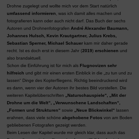
Drohne zugelegt und wollte mich vor dem Start natürlich
umfassend informieren
, was ich damit alles machen und
fotografieren kann oder auch nicht darf. Das Buch der sechs
Autoren und Drohnenfotografen
André Alexander Baumann,
Johannes Hulsch, Kevin Krautgartner, Julius Krebs,
Sebastian Sperner, Michael Schauer
kam mir daher gerade
recht. Ist es doch erst in diesem Jahr (
2019
)
erschienen
und
also brandaktuell.
Schon die Einführung ist für mich als
Flugnovizen sehr
hilfreich
und gibt mir einen ersten Einblick in die „zu tun und zu
lassen“ Dinge des Kopterfliegens. Richtig beeindruckend wird
es dann, wenn vier der Autoren ihr bestes Bild vorstellen. Die
weiteren Kapitelüberschriften
„Naturschauspiele“, „Mit der
Drohne um die Welt“, „Verwunschene Landschaften“,
„Formen und Strukturen“
sowie
„Neue Blickwinkel“
lassen
erahnen, dass viele schöne
abgehobene Fotos
von am Boden
gebliebenen Fotografen gezeigt werden.
Beim Lesen der Kapitel wurde mir gleich klar, dass auch das