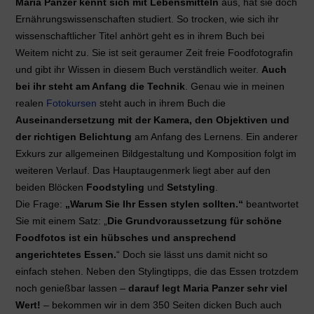
Maria Panzer kennt sich mit Lebensmitteln
aus, hat sie doch
Ernährungswissenschaften studiert. So trocken, wie sich ihr
wissenschaftlicher Titel anhört geht es in ihrem Buch bei
Weitem nicht zu. Sie ist seit geraumer Zeit freie Foodfotografin
und gibt ihr Wissen in diesem Buch verständlich weiter.
Auch
bei ihr steht am Anfang die Technik
. Genau wie in meinen
realen
Fotokursen
steht auch in ihrem Buch die
Auseinandersetzung mit der Kamera, den Objektiven und
der richtigen Belichtung
am Anfang des Lernens. Ein anderer
Exkurs zur allgemeinen Bildgestaltung und Komposition folgt im
weiteren Verlauf. Das Hauptaugenmerk liegt aber auf den
beiden Blöcken
Foodstyling
und
Setstyling
.
Die Frage:
„Warum Sie Ihr Essen stylen sollten.“
beantwortet
Sie mit einem Satz: „
Die Grundvoraussetzung für schöne
Foodfotos ist ein hübsches und ansprechend
angerichtetes Essen.
“ Doch sie lässt uns damit nicht so
einfach stehen. Neben den Stylingtipps, die das Essen trotzdem
noch genießbar lassen –
darauf legt Maria Panzer sehr viel
Wert!
– bekommen wir in dem 350 Seiten dicken Buch auch