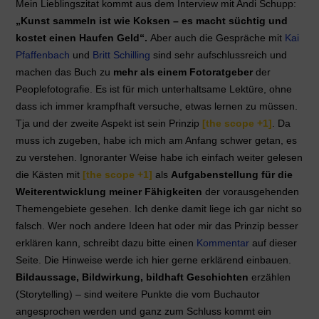
Mein Lieblingszitat kommt aus dem Interview mit Andi Schupp:
„Kunst sammeln ist wie Koksen – es macht süchtig und
kostet einen Haufen Geld“.
Aber auch die Gespräche mit
Kai
Pfaffenbach
und
Britt Schilling
sind sehr aufschlussreich und
machen das Buch zu
mehr als einem Fotoratgeber
der
Peoplefotografie. Es ist für mich unterhaltsame Lektüre, ohne
dass ich immer krampfhaft versuche, etwas lernen zu müssen.
Tja und der zweite Aspekt ist sein Prinzip
[the scope +1]
. Da
muss ich zugeben, habe ich mich am Anfang schwer getan, es
zu verstehen. Ignoranter Weise habe ich einfach weiter gelesen
die Kästen mit
[the scope +1]
als
Aufgabenstellung für die
Weiterentwicklung meiner Fähigkeiten
der vorausgehenden
Themengebiete gesehen. Ich denke damit liege ich gar nicht so
falsch. Wer noch andere Ideen hat oder mir das Prinzip besser
erklären kann, schreibt dazu bitte einen
Kommentar
auf dieser
Seite. Die Hinweise werde ich hier gerne erklärend einbauen.
Bildaussage, Bildwirkung, bildhaft Geschichten
erzählen
(Storytelling) – sind weitere Punkte die vom Buchautor
angesprochen werden und ganz zum Schluss kommt ein