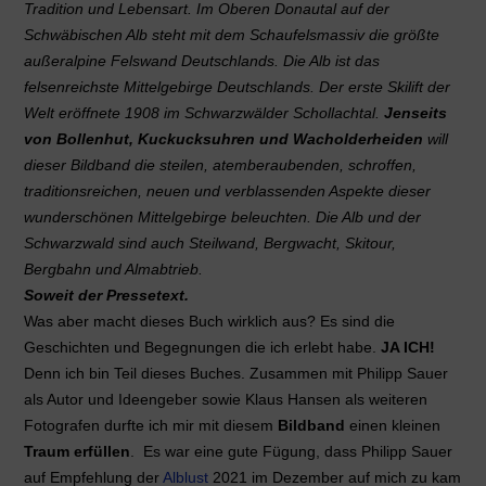
Tradition und Lebensart. Im Oberen Donautal auf der
Schwäbischen Alb steht mit dem Schaufelsmassiv die größte
außeralpine Felswand Deutschlands. Die Alb ist das
felsenreichste Mittelgebirge Deutschlands. Der erste Skilift der
Welt eröffnete 1908 im Schwarzwälder Schollachtal.
Jenseits
von Bollenhut, Kuckucksuhren und Wacholderheiden
will
dieser Bildband die steilen, atemberaubenden, schroffen,
traditionsreichen, neuen und verblassenden Aspekte dieser
wunderschönen Mittelgebirge beleuchten. Die Alb und der
Schwarzwald sind auch Steilwand, Bergwacht, Skitour,
Bergbahn und Almabtrieb.
Soweit der Pressetext.
Was aber macht dieses Buch wirklich aus? Es sind die
Geschichten und Begegnungen die ich erlebt habe.
JA ICH!
Denn ich bin Teil dieses Buches. Zusammen mit Philipp Sauer
als Autor und Ideengeber sowie Klaus Hansen als weiteren
Fotografen durfte ich mir mit diesem
Bildband
einen kleinen
Traum erfüllen
. Es war eine gute Fügung, dass Philipp Sauer
auf Empfehlung der
Alblust
2021 im Dezember auf mich zu kam