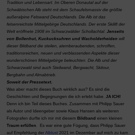
Tradition und Lebensart. Im Oberen Donautal auf der
Schwäbischen Alb steht mit dem Schaufelsmassiv die größte
außeralpine Felswand Deutschlands. Die Alb ist das
felsenreichste Mittelgebirge Deutschlands. Der erste Skilift der
Welt eröffnete 1908 im Schwarzwälder Schollachtal.
Jenseits
von Bollenhut, Kuckucksuhren und Wacholderheiden
will
dieser Bildband die steilen, atemberaubenden, schroffen,
traditionsreichen, neuen und verblassenden Aspekte dieser
wunderschönen Mittelgebirge beleuchten. Die Alb und der
Schwarzwald sind auch Steilwand, Bergwacht, Skitour,
Bergbahn und Almabtrieb.
Soweit der Pressetext.
Was aber macht dieses Buch wirklich aus? Es sind die
Geschichten und Begegnungen die ich erlebt habe.
JA ICH!
Denn ich bin Teil dieses Buches. Zusammen mit Philipp Sauer
als Autor und Ideengeber sowie Klaus Hansen als weiteren
Fotografen durfte ich mir mit diesem
Bildband
einen kleinen
Traum erfüllen
. Es war eine gute Fügung, dass Philipp Sauer
auf Empfehlung der
Alblust
2021 im Dezember auf mich zu kam