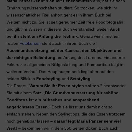
Maria Panzer kennt sich mit Lebensmitteln
aus, hat sie doch
Ernährungswissenschaften studiert. So trocken, wie sich ihr
wissenschaftlicher Titel anhört geht es in ihrem Buch bei
Weitem nicht zu. Sie ist seit geraumer Zeit freie Foodfotografin
und gibt ihr Wissen in diesem Buch verständlich weiter.
Auch
bei ihr steht am Anfang die Technik
. Genau wie in meinen
realen
Fotokursen
steht auch in ihrem Buch die
Auseinandersetzung mit der Kamera, den Objektiven und
der richtigen Belichtung
am Anfang des Lernens. Ein anderer
Exkurs zur allgemeinen Bildgestaltung und Komposition folgt im
weiteren Verlauf. Das Hauptaugenmerk liegt aber auf den
beiden Blöcken
Foodstyling
und
Setstyling
.
Die Frage:
„Warum Sie Ihr Essen stylen sollten.“
beantwortet
Sie mit einem Satz: „
Die Grundvoraussetzung für schöne
Foodfotos ist ein hübsches und ansprechend
angerichtetes Essen.
“ Doch sie lässt uns damit nicht so
einfach stehen. Neben den Stylingtipps, die das Essen trotzdem
noch genießbar lassen –
darauf legt Maria Panzer sehr viel
Wert!
– bekommen wir in dem 350 Seiten dicken Buch auch