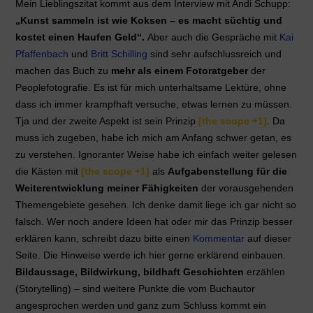
Mein Lieblingszitat kommt aus dem Interview mit Andi Schupp:
„Kunst sammeln ist wie Koksen – es macht süchtig und
kostet einen Haufen Geld“.
Aber auch die Gespräche mit
Kai
Pfaffenbach
und
Britt Schilling
sind sehr aufschlussreich und
machen das Buch zu
mehr als einem Fotoratgeber
der
Peoplefotografie. Es ist für mich unterhaltsame Lektüre, ohne
dass ich immer krampfhaft versuche, etwas lernen zu müssen.
Tja und der zweite Aspekt ist sein Prinzip
[the scope +1]
. Da
muss ich zugeben, habe ich mich am Anfang schwer getan, es
zu verstehen. Ignoranter Weise habe ich einfach weiter gelesen
die Kästen mit
[the scope +1]
als
Aufgabenstellung für die
Weiterentwicklung meiner Fähigkeiten
der vorausgehenden
Themengebiete gesehen. Ich denke damit liege ich gar nicht so
falsch. Wer noch andere Ideen hat oder mir das Prinzip besser
erklären kann, schreibt dazu bitte einen
Kommentar
auf dieser
Seite. Die Hinweise werde ich hier gerne erklärend einbauen.
Bildaussage, Bildwirkung, bildhaft Geschichten
erzählen
(Storytelling) – sind weitere Punkte die vom Buchautor
angesprochen werden und ganz zum Schluss kommt ein