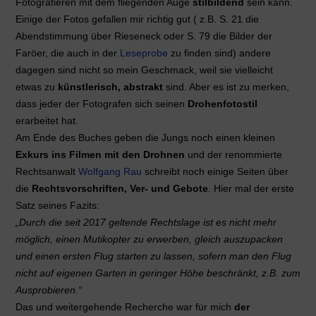
Fotografieren mit dem fliegenden Auge
stilbildend
sein kann.
Einige der Fotos gefallen mir richtig gut ( z.B. S. 21 die
Abendstimmung über Rieseneck oder S. 79 die Bilder der
Faröer, die auch in der
Leseprobe
zu finden sind) andere
dagegen sind nicht so mein Geschmack, weil sie vielleicht
etwas zu
künstlerisch, abstrakt
sind. Aber es ist zu merken,
dass jeder der Fotografen sich seinen
Drohenfotostil
erarbeitet hat.
Am Ende des Buches geben die Jungs noch einen kleinen
Exkurs ins Filmen mit den Drohnen
und der renommierte
Rechtsanwalt
Wolfgang Rau
schreibt noch einige Seiten über
die
Rechtsvorschriften, Ver- und Gebote
. Hier mal der erste
Satz seines Fazits:
„Durch die seit 2017 geltende Rechtslage ist es nicht mehr
möglich, einen Mutikopter zu erwerben, gleich auszupacken
und einen ersten Flug starten zu lassen, sofern man den Flug
nicht auf eigenen Garten in geringer Höhe beschränkt, z.B. zum
Ausprobieren.“
Das und weitergehende Recherche war für mich
der