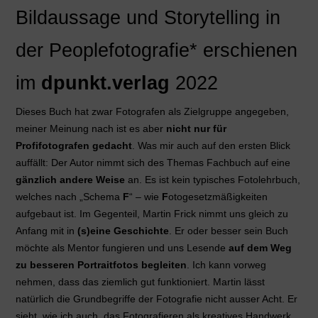
Bildaussage und Storytelling in
der Peoplefotografie*
erschienen
im
dpunkt.verlag
2022
Dieses Buch hat zwar Fotografen als Zielgruppe angegeben,
meiner Meinung nach ist es aber
nicht nur für
Profifotografen gedacht
. Was mir auch auf den ersten Blick
auffällt: Der Autor nimmt sich des Themas Fachbuch auf eine
gänzlich andere Weise
an. Es ist kein typisches Fotolehrbuch,
welches nach „Schema
F
“ – wie
F
otogesetzmäßigkeiten
aufgebaut ist. Im Gegenteil, Martin Frick nimmt uns gleich zu
Anfang mit in
(s)eine Geschichte
. Er oder besser sein Buch
möchte als Mentor fungieren und uns Lesende
auf dem Weg
zu besseren Portraitfotos begleiten
. Ich kann vorweg
nehmen, dass das ziemlich gut funktioniert. Martin lässt
natürlich die Grundbegriffe der Fotografie nicht ausser Acht. Er
sieht, wie ich auch, das Fotografieren als kreatives Handwerk