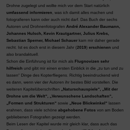
Drohne zugelegt und wollte mich vor dem Start natürlich
umfassend informieren
, was ich damit alles machen und
fotografieren kann oder auch nicht darf. Das Buch der sechs
Autoren und Drohnenfotografen
André Alexander Baumann,
Johannes Hulsch, Kevin Krautgartner, Julius Krebs,
Sebastian Sperner, Michael Schauer
kam mir daher gerade
recht. Ist es doch erst in diesem Jahr (
2019
)
erschienen
und
also brandaktuell.
Schon die Einführung ist für mich als
Flugnovizen sehr
hilfreich
und gibt mir einen ersten Einblick in die „zu tun und zu
lassen“ Dinge des Kopterfliegens. Richtig beeindruckend wird
es dann, wenn vier der Autoren ihr bestes Bild vorstellen. Die
weiteren Kapitelüberschriften
„Naturschauspiele“, „Mit der
Drohne um die Welt“, „Verwunschene Landschaften“,
„Formen und Strukturen“
sowie
„Neue Blickwinkel“
lassen
erahnen, dass viele schöne
abgehobene Fotos
von am Boden
gebliebenen Fotografen gezeigt werden.
Beim Lesen der Kapitel wurde mir gleich klar, dass auch das