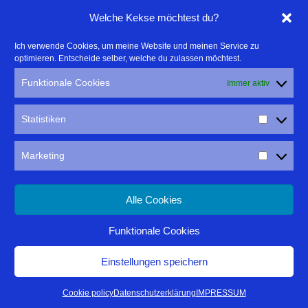
Linktipps:
Welche Kekse möchtest du?
- Für professionelle Fotografen, die ihre Stärken mehr in den
Ich verwende Cookies, um meine Website und meinen Service zu
optimieren. Entscheide selber, welche du zulassen möchtest.
Fokus rücken wollen, empfehle ich eine Beratung durch Frau
Dr. Martina Mettner
Funktionale Cookies
Immer aktiv
****************************************************
- ERLEBEN ist ALLES!
Statistiken
Wanderfreak.de
****************************************************
Marketing
Alle Cookies
Funktionale Cookies
IMPRESSUM
DATENSCHUTZ
Einstellungen speichern
Thomas Rathay
| Präsentiert von
Mantra
&
WordPress.
Cookie policy
Datenschutzerklärung
IMPRESSUM