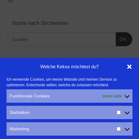
16
Suche nach Stichworten
OK
Linktipps:
Welche Kekse möchtest du?
- Für professionelle Fotografen, die ihre Stärken mehr in den
Ich verwende Cookies, um meine Website und meinen Service zu
optimieren. Entscheide selber, welche du zulassen möchtest.
Fokus rücken wollen, empfehle ich eine Beratung durch Frau
Dr. Martina Mettner
Funktionale Cookies
Immer aktiv
****************************************************
- ERLEBEN ist ALLES!
Statistiken
Wanderfreak.de
****************************************************
Marketing