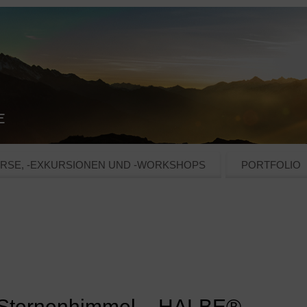
RSE, -EXKURSIONEN UND -WORKSHOPS
PORTFOLIO
m Sternenhimmel – HALBE® –