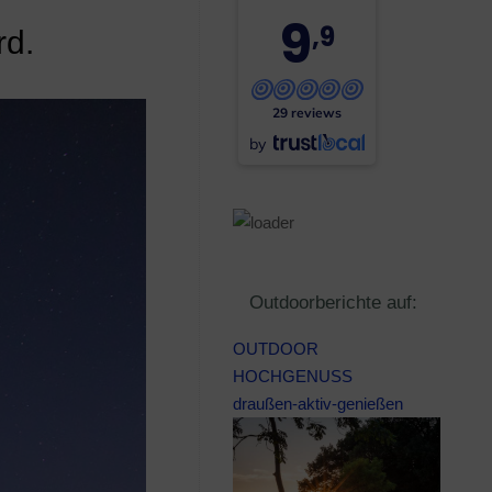
9
,9
rd.
29 reviews
by
Outdoorberichte auf:
OUTDOOR
HOCHGENUSS
draußen-aktiv-genießen