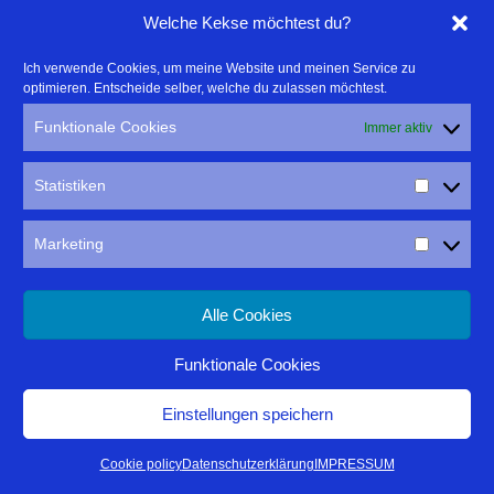
draußen-aktiv-genießen
Welche Kekse möchtest du?
Ich verwende Cookies, um meine Website und meinen Service zu
optimieren. Entscheide selber, welche du zulassen möchtest.
Funktionale Cookies
Immer aktiv
Statistiken
Marketing
Ich freue mich über eure Anfragen und Kommentare
Alle Cookies
per Mail
tr@thomas-rathay.de
oder Telefon: +49 176 244 923
Funktionale Cookies
16
Einstellungen speichern
Cookie policy
Datenschutzerklärung
IMPRESSUM
Suche nach Stichworten