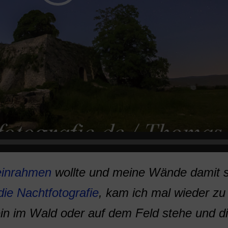
 einrahmen
wollte und meine Wände damit 
die Nachtfotografie
, kam ich mal wieder zu
in im Wald oder auf dem Feld stehe und d