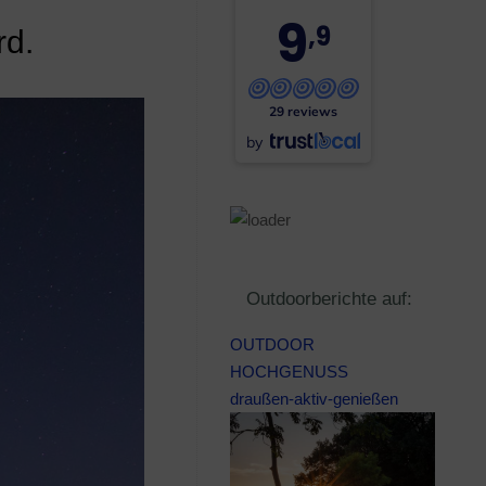
9
,9
rd.
29 reviews
by
Outdoorberichte auf:
OUTDOOR
HOCHGENUSS
draußen-aktiv-genießen