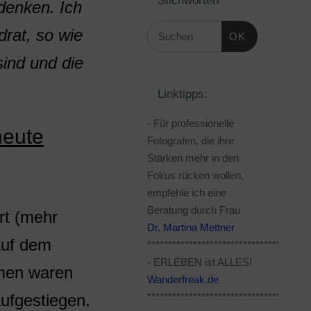
denken. Ich
rat, so wie
OK
sind und die
Linktipps:
- Für professionelle
heute
Fotografen, die ihre
Stärken mehr in den
Fokus rücken wollen,
empfehle ich eine
Beratung durch Frau
rt (mehr
Dr. Martina Mettner
auf dem
***************************************
- ERLEBEN ist ALLES!
hmen waren
Wanderfreak.de
***************************************
aufgestiegen.