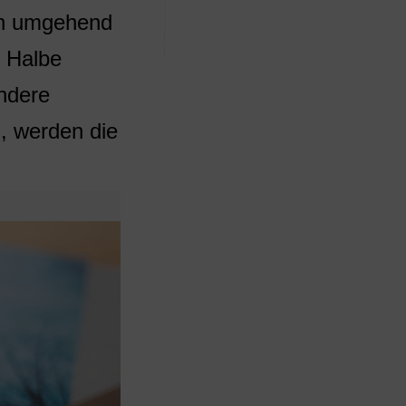
n umgehend
r Halbe
andere
, werden die