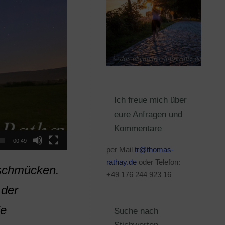
Ich freue mich über
eure Anfragen und
Kommentare
00:49
per Mail
tr@thomas-
rathay.de
oder Telefon:
schmücken.
+49 176 244 923 16
 der
ie
Suche nach
Stichworten