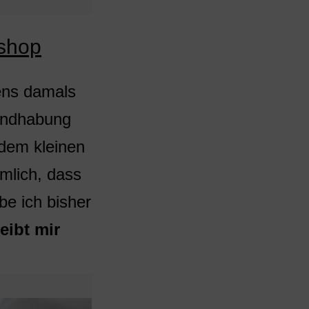
eshop
ens damals
Handhabung
 dem kleinen
mlich, dass
e ich bisher
eibt mir