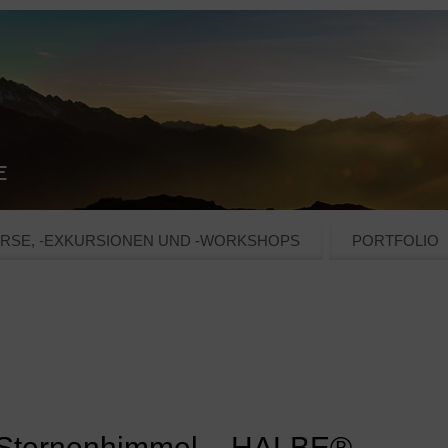
RSE, -EXKURSIONEN UND -WORKSHOPS
PORTFOLIO
m Sternenhimmel – HALBE® –