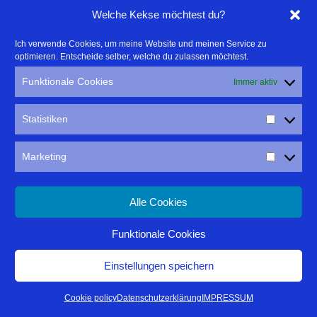
Welche Kekse möchtest du?
Als wir letzte Woche in der sternenklaren Region waren, ging´s mir
gesundheitlich nicht so gut und bei dem Versuch hier in Stadtnähe,
Ich verwende Cookies, um meine Website und meinen Service zu
sieht man leider viel vom Lichtsmog.
optimieren. Entscheide selber, welche du zulassen möchtest.
Funktionale Cookies
Immer aktiv
Statistiken
Typische Radtouristen fotografieren auch schon Mal mit dem
Marketing
Mobiltelefon gegen die Sonne.
Alle Cookies
Funktionale Cookies
Seltene Morgenstimmung ohne Sonne im Vaucluse.
Einstellungen speichern
Kalenderwoche 37
Cookie policy
Datenschutzerklärung
IMPRESSUM