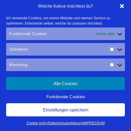
Welche Kekse möchtest du?
meistern, denn der Outdooraspekt kommt
Ich verwende Cookies, um meine Website und meinen Service zu
auch in der Nacht nicht zu kurz.
Neue
optimieren. Entscheide selber, welche du zulassen möchtest.
Möglichkeiten eurer Digitalkamera
Funktionale Cookies
Immer aktiv
werden euch eröffnet.
Statistiken
Am Abend lernt ihr, wie ihr euch vorab
den optimalen Standort für die Fotografie
Marketing
im Dunkeln aussucht und auch schon in
der Dämmerung dramatische Fotos
Alle Cookies
machen könnt.
Eine gemeinsame
Funktionale Cookies
Bildbearbeitung oder -besprechung am
Einstellungen speichern
Rechner wird es aus Zeitgründen nicht
Cookie policy
Datenschutzerklärung
IMPRESSUM
geben. Auf meinen längeren Fotoreisen in